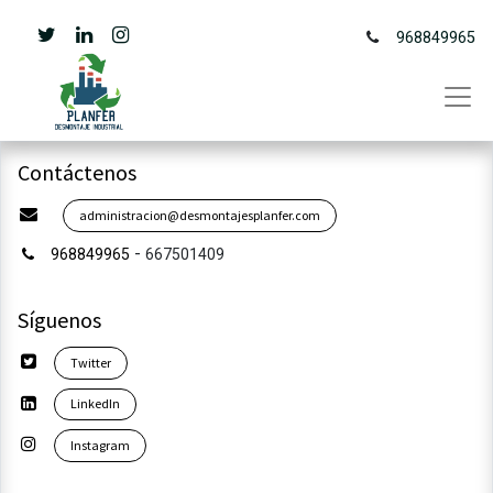
968849965
Contáctenos
administracion@desmontajesplanfer.com
-
968849965
667501409
Síguenos
Twitter
LinkedIn
Instagram